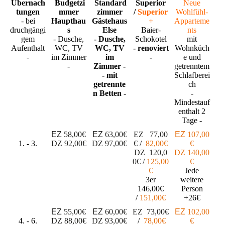
Übernach
Budgetzi
Standard
Superior
Neue
tungen
mmer
zimmer
/
Superior
Wohlfühl-
- bei
Haupthau
Gästehaus
+
Apparteme
druchgängi
s
Else
Baier-
nts
gem
- Dusche,
- Dusche,
Schokotel
mit
Aufenthalt
WC, TV
WC, TV
- renoviert
Wohnküch
-
im Zimmer
im
-
e und
-
Zimmer -
getrenntem
- mit
Schlafberei
getrennte
ch
n Betten -
-
Mindestauf
enthalt 2
Tage
-
EZ
58,00€
EZ
63,00€
EZ
77
,00
EZ
107,00
1. - 3.
DZ
92,00€
DZ
97,00€
€
/
82
,00€
€
DZ
120
,0
DZ
140,00
0€
/
1
25
,00
€
€
Jede
3er
weitere
146,00€
Person
/
151,00€
+26€
EZ
55,00€
EZ
60,00€
EZ
73
,00€
EZ
102,00
4. - 6.
DZ
88,00€
DZ
93,00€
/
78
,00€
€