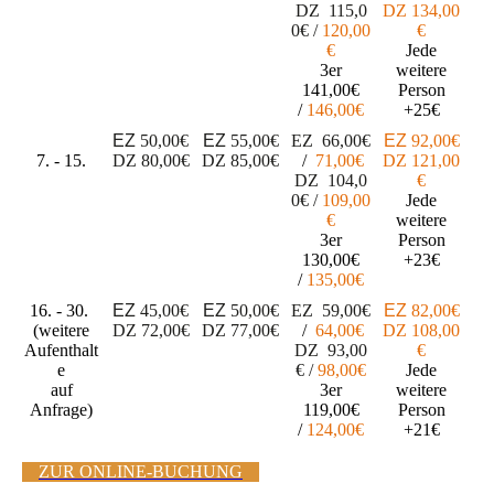
DZ
115
,0
DZ
134,00
0€
/
1
20
,00
€
€
Jede
3er
weitere
141,00€
Person
/
146,00€
+25€
EZ
50,00€
EZ
55,00€
EZ
66
,00€
EZ
92,00€
7. - 15.
DZ
80,00€
DZ
85,00€
/
71
,00€
DZ
121,00
DZ
104
,0
€
0€
/
109
,00
Jede
€
weitere
3er
Person
130,00€
+23€
/
135,00€
16. - 30.
EZ
45,00€
EZ
50,00€
EZ
59
,00€
EZ
82,00€
(weitere
DZ
72,00€
DZ
77,00€
/
64
,00€
DZ
108,00
Aufenthalt
DZ
93
,00
€
e
€
/
98
,00€
Jede
auf
3er
weitere
Anfrage)
119,00€
Person
/
124,00€
+21€
ZUR ONLINE-BUCHUNG