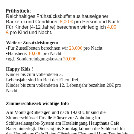
Frühstück:
Reichhaltiges Frühstücksbuffet aus hauseigener
Bäckerei und Conditorei:
8,00
€
pro Person und Nacht.
Für Kinder (4-12 Jahre) berechnen wir lediglich
4,00
€
pro Kind und Nacht.
Weitere Zusatzleistungen:
•
Für Zustellbetten
berechnen wir
23,00
€
pro Nacht
•
Haustiere:
10,00
€
pro Nacht
•
ggf.
Sonderreinigungskosten
30,00
€
Happy Kids
!
Kinder
bis
zum vollendeten
3.
Lebensjahr
sind
im
Bett
der
Eltern
frei
.
Kinder bis zum vollendeten 12. Lebensjahr bezahlen 20€ pro
Nacht.
Zimmerschlüssel: wichtige Info
Am Montag/Ruhetagen und nach 19.00 Uhr sind die
Zimmerschlüssel für alle Häuser zur Abholung im
Schlüsselausgabe-System am Hoteleingang Haupthaus Cafe
Baier hinterlegt. Dienstag bis Sonntag können die Schlüssel für
das Haupthaus Cafe Baier, Gästehaus Else und Haus Traube bis