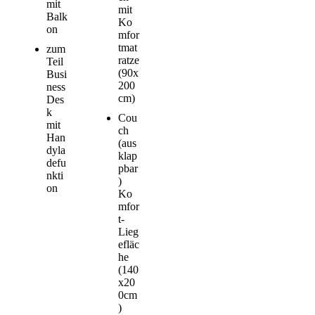
mit
mit
Balk
Ko
on
mfor
tmat
zum
ratze
Teil
(90x
Busi
200
ness
cm)
Des
k
Cou
mit
ch
Han
(aus
dyla
klap
defu
pbar
nkti
)
on
Ko
mfor
t-
Lieg
efläc
he
(140
x20
0cm
)