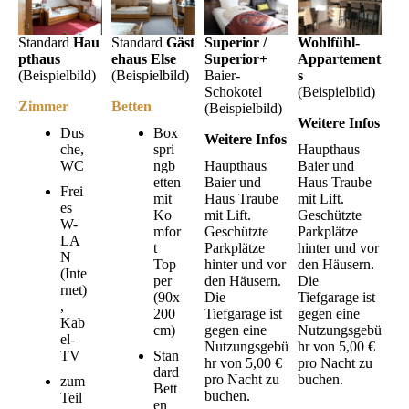
Standard
Hau
Standard
Gäst
Superior /
Wohlfühl-
pthaus
ehaus Else
Superior+
Appartement
(Beispielbild)
(Beispielbild)
Baier-
s
Schokotel
(Beispielbild)
Zimmer
Betten
(Beispielbild)
Weitere Infos
Dus
Box
Weitere Infos
che,
spri
Haupthaus
WC
ngb
Haupthaus
Baier und
etten
Baier und
Haus Traube
Frei
mit
Haus Traube
mit Lift.
es
Ko
mit Lift.
Geschützte
W-
mfor
Geschützte
Parkplätze
LA
t
Parkplätze
hinter und vor
N
Top
hinter und vor
den Häusern.
(Inte
per
den Häusern.
Die
rnet)
(90x
Die
Tiefgarage ist
,
200
Tiefgarage ist
gegen eine
Kab
cm)
gegen eine
Nutzungsgebü
el-
Nutzungsgebü
hr von 5,00 €
TV
Stan
hr von 5,00 €
pro Nacht zu
dard
pro Nacht zu
buchen.
zum
Bett
buchen.
Teil
en